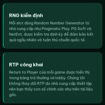
RNG kiểm định
Mỗi slot dùng Random Number Generator từ
nhà cung cấp như Pragmatic Play, PG Soft và
NetEnt, được kiểm tra định kỳ để đảm bảo kết
quả ngẫu nhiên và tuân thủ chuẩn quốc tế.
RTP công khai
Return to Player của mỗi game được hiển thị
trong bảng trả thưởng và lobby. Chúng tôi
không thay đổi RTP do nhà cung cấp thiết lập
nên bạn thấy con số chính xác như trên tài liệu
gốc.