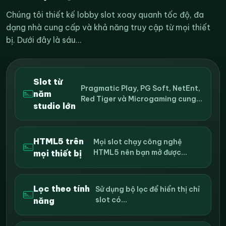
Chúng tôi thiết kế lobby slot xoay quanh tốc độ, đa
dạng nhà cung cấp và khả năng truy cập từ mọi thiết
bị. Dưới đây là sáu...
Slot từ
Pragmatic Play, PG Soft, NetEnt,
năm
Red Tiger và Microgaming cung...
studio lớn
HTML5 trên
Mọi slot chạy công nghệ
HTML5 nên bạn mở được...
mọi thiết bị
Lọc theo tính
Sử dụng bộ lọc để hiển thị chỉ
slot có...
năng