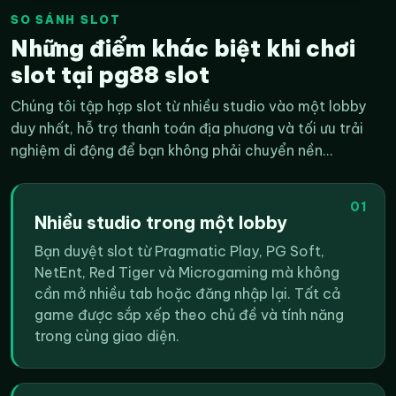
SO SÁNH SLOT
Những điểm khác biệt khi chơi
slot tại pg88 slot
Chúng tôi tập hợp slot từ nhiều studio vào một lobby
duy nhất, hỗ trợ thanh toán địa phương và tối ưu trải
nghiệm di động để bạn không phải chuyển nền...
01
Nhiều studio trong một lobby
Bạn duyệt slot từ Pragmatic Play, PG Soft,
NetEnt, Red Tiger và Microgaming mà không
cần mở nhiều tab hoặc đăng nhập lại. Tất cả
game được sắp xếp theo chủ đề và tính năng
trong cùng giao diện.