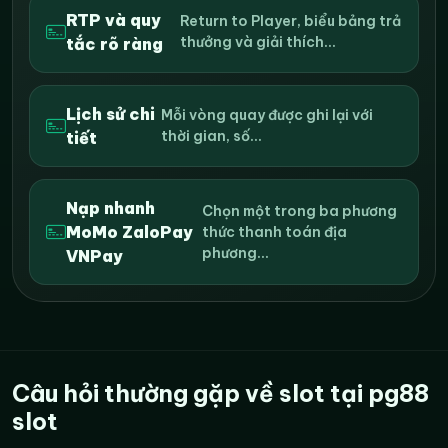
RTP và quy
Return to Player, biểu bảng trả
thưởng và giải thích...
tắc rõ ràng
Lịch sử chi
Mỗi vòng quay được ghi lại với
thời gian, số...
tiết
Nạp nhanh
Chọn một trong ba phương
MoMo ZaloPay
thức thanh toán địa
phương...
VNPay
Câu hỏi thường gặp về slot tại pg88
slot