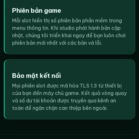
Phiên bản game
Mỗi slot hiển thị số phiên bản phần mềm trong
menu thông tin. Khi studio phát hành bản cập
nhật, chúng tôi triển khai ngay để bạn luôn chơi
phiên bản mới nhất với các bản vá lỗi.
Bảo mật kết nối
Mọi phiên slot được mã hóa TLS 1.3 từ thiết bị
của bạn đến máy chủ game. Kết quả vòng quay
và số dư tài khoản được truyền qua kênh an
toàn để ngăn chặn can thiệp bên ngoài.