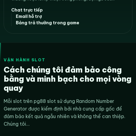
Chat trực tiếp
Email hỗ trợ
Bảng trả thưởng trong game
VẬN HÀNH SLOT
Cách chúng tôi đảm bảo công
bằng và minh bạch cho mọi vòng
quay
Mỗi slot trên pg88 slot sử dụng Random Number
Generator được kiểm định bởi nhà cung cấp gốc để
đảm bảo kết quả ngẫu nhiên và không thể can thiệp.
Chúng tôi...