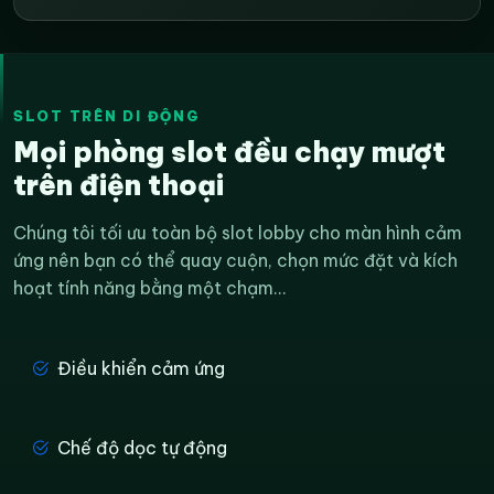
SLOT TRÊN DI ĐỘNG
Mọi phòng slot đều chạy mượt
trên điện thoại
Chúng tôi tối ưu toàn bộ slot lobby cho màn hình cảm
ứng nên bạn có thể quay cuộn, chọn mức đặt và kích
hoạt tính năng bằng một chạm...
Điều khiển cảm ứng
Chế độ dọc tự động