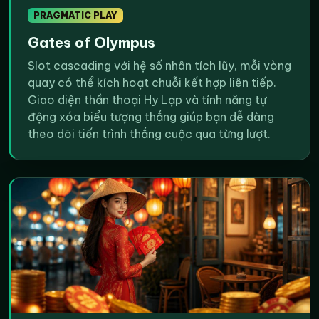
PRAGMATIC PLAY
Gates of Olympus
Slot cascading với hệ số nhân tích lũy, mỗi vòng
quay có thể kích hoạt chuỗi kết hợp liên tiếp.
Giao diện thần thoại Hy Lạp và tính năng tự
động xóa biểu tượng thắng giúp bạn dễ dàng
theo dõi tiến trình thắng cuộc qua từng lượt.