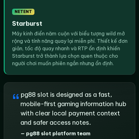
NETENT
Starburst
Máy kinh điển năm cuộn với biểu tượng wild mở
rộng và tính năng quay lại miễn phí. Thiết kế đơn
giản, tốc độ quay nhanh và RTP ổn định khiến
Starburst trở thành lựa chọn quen thuộc cho
người chơi muốn phiên ngắn nhưng ổn định.
pg88 slot is designed as a fast,
mobile-first gaming information hub
with clear local payment context
and safer access notes.
— pg88 slot platform team