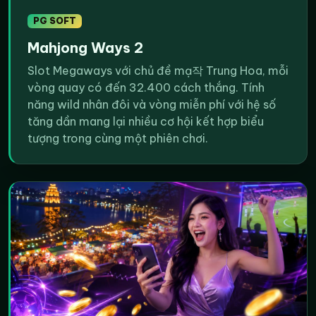
PG SOFT
Mahjong Ways 2
Slot Megaways với chủ đề mạ작 Trung Hoa, mỗi
vòng quay có đến 32.400 cách thắng. Tính
năng wild nhân đôi và vòng miễn phí với hệ số
tăng dần mang lại nhiều cơ hội kết hợp biểu
tượng trong cùng một phiên chơi.