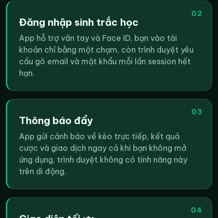
02
Đăng nhập sinh trắc học
App hỗ trợ vân tay và Face ID, bạn vào tài
khoản chỉ bằng một chạm, còn trình duyệt yêu
cầu gõ email và mật khẩu mỗi lần session hết
hạn.
03
Thông báo đẩy
App gửi cảnh báo về kèo trực tiếp, kết quả
cược và giao dịch ngay cả khi bạn không mở
ứng dụng, trình duyệt không có tính năng này
trên di động.
04