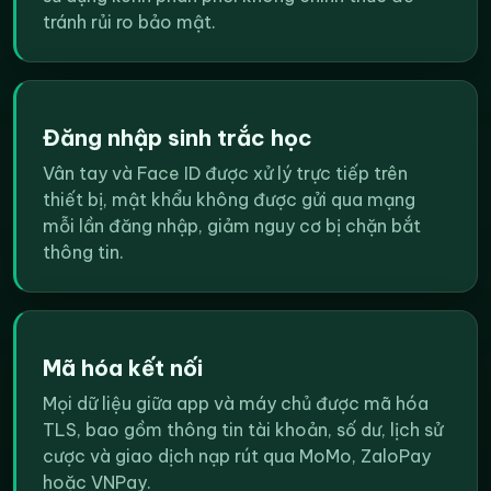
tránh rủi ro bảo mật.
Đăng nhập sinh trắc học
Vân tay và Face ID được xử lý trực tiếp trên
thiết bị, mật khẩu không được gửi qua mạng
mỗi lần đăng nhập, giảm nguy cơ bị chặn bắt
thông tin.
Mã hóa kết nối
Mọi dữ liệu giữa app và máy chủ được mã hóa
TLS, bao gồm thông tin tài khoản, số dư, lịch sử
cược và giao dịch nạp rút qua MoMo, ZaloPay
hoặc VNPay.