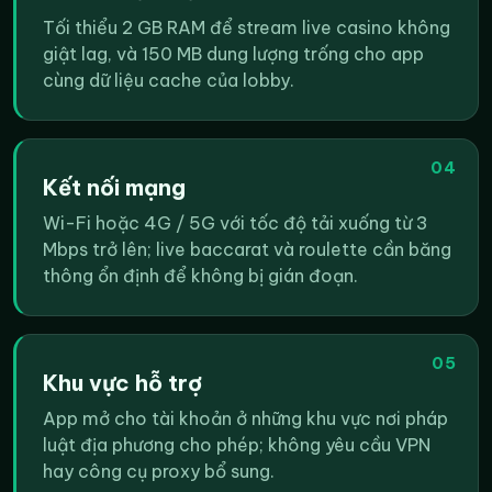
Tối thiểu 2 GB RAM để stream live casino không
giật lag, và 150 MB dung lượng trống cho app
cùng dữ liệu cache của lobby.
04
Kết nối mạng
Wi-Fi hoặc 4G / 5G với tốc độ tải xuống từ 3
Mbps trở lên; live baccarat và roulette cần băng
thông ổn định để không bị gián đoạn.
05
Khu vực hỗ trợ
App mở cho tài khoản ở những khu vực nơi pháp
luật địa phương cho phép; không yêu cầu VPN
hay công cụ proxy bổ sung.