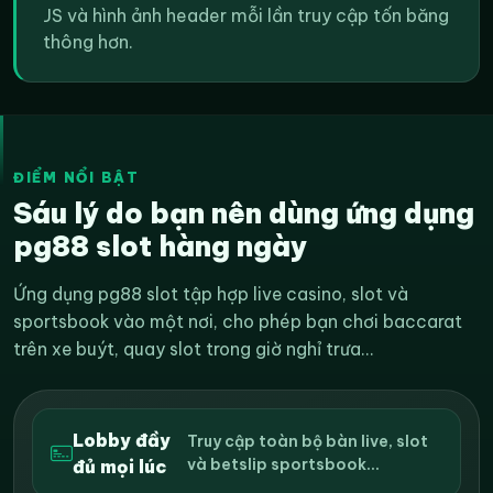
JS và hình ảnh header mỗi lần truy cập tốn băng
thông hơn.
ĐIỂM NỔI BẬT
Sáu lý do bạn nên dùng ứng dụng
pg88 slot hàng ngày
Ứng dụng pg88 slot tập hợp live casino, slot và
sportsbook vào một nơi, cho phép bạn chơi baccarat
trên xe buýt, quay slot trong giờ nghỉ trưa...
Lobby đầy
Truy cập toàn bộ bàn live, slot
và betslip sportsbook...
đủ mọi lúc