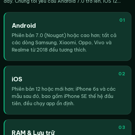
đây. Chúng tôi yêu cầu Android 7.0 trở lên, iOS 12...
01
Android
Phiên bản 7.0 (Nougat) hoặc cao hơn; tất cả
các dòng Samsung, Xiaomi, Oppo, Vivo và
Realme từ 2018 đều tương thích.
02
iOS
Phiên bản 12 hoặc mới hơn; iPhone 6s và các
mẫu sau đó, bao gồm iPhone SE thế hệ đầu
tiên, đều chạy app ổn định.
03
RAM & Lưu trữ