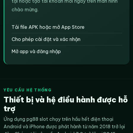
tại hoặc tạo tài khoản mới ngay trên màn hình
chào mừng.
Tải file APK hoặc mở App Store
Cho phép cài đặt và xác nhận
Mở app và đăng nhập
YÊU CẦU HỆ THỐNG
Thiết bị và hệ điều hành được hỗ
trợ
Ứng dụng pg88 slot chạy trên hầu hết điện thoại
Android và iPhone được phát hành từ năm 2018 trở lại