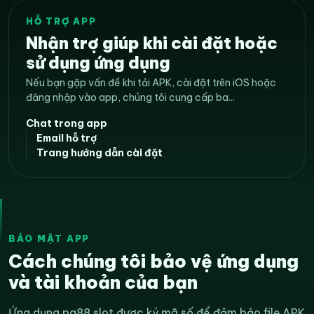
HỖ TRỢ APP
Nhận trợ giúp khi cài đặt hoặc
sử dụng ứng dụng
Nếu bạn gặp vấn đề khi tải APK, cài đặt trên iOS hoặc
đăng nhập vào app, chúng tôi cung cấp ba...
Chat trong app
Email hỗ trợ
Trang hướng dẫn cài đặt
BẢO MẬT APP
Cách chúng tôi bảo vệ ứng dụng
và tài khoản của bạn
Ứng dụng pg88 slot được ký mã số để đảm bảo file APK