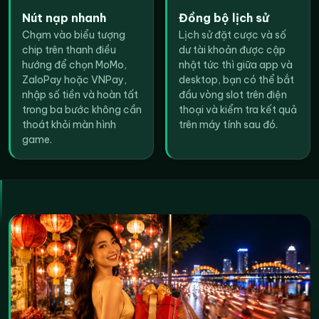
Nút nạp nhanh
Đồng bộ lịch sử
Chạm vào biểu tượng
Lịch sử đặt cược và số
chip trên thanh điều
dư tài khoản được cập
hướng để chọn MoMo,
nhật tức thì giữa app và
ZaloPay hoặc VNPay,
desktop, bạn có thể bắt
nhập số tiền và hoàn tất
đầu vòng slot trên điện
trong ba bước không cần
thoại và kiểm tra kết quả
thoát khỏi màn hình
trên máy tính sau đó.
game.