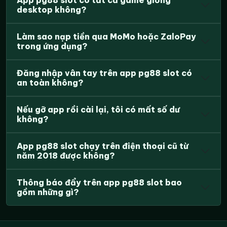
desktop không?
Làm sao nạp tiền qua MoMo hoặc ZaloPay
trong ứng dụng?
Đăng nhập vân tay trên app pg88 slot có
an toàn không?
Nếu gỡ app rồi cài lại, tôi có mất số dư
không?
App pg88 slot chạy trên điện thoại cũ từ
năm 2018 được không?
Thông báo đẩy trên app pg88 slot bao
gồm những gì?