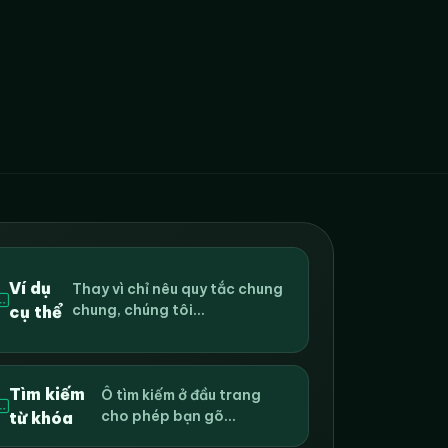
Ví dụ
Thay vì chỉ nêu quy tắc chung
chung, chúng tôi...
cụ thể
Tìm kiếm
Ô tìm kiếm ở đầu trang
cho phép bạn gõ...
từ khóa