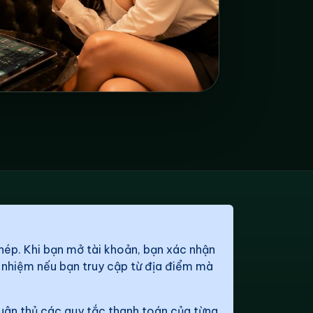
phép. Khi bạn mở tài khoản, bạn xác nhận
h nhiệm nếu bạn truy cập từ địa điểm mà
uân thủ các quy tắc thanh toán của từng