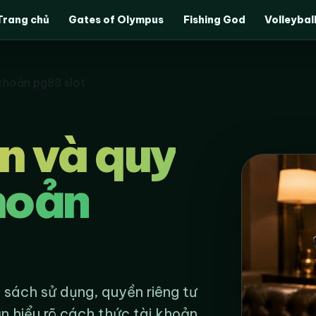
Trang chủ
Gates of Olympus
Fishing God
Volleybal
 khoản pg88 slot
n và quy
khoản
 sách sử dụng, quyền riêng tư
n hiểu rõ cách thức tài khoản