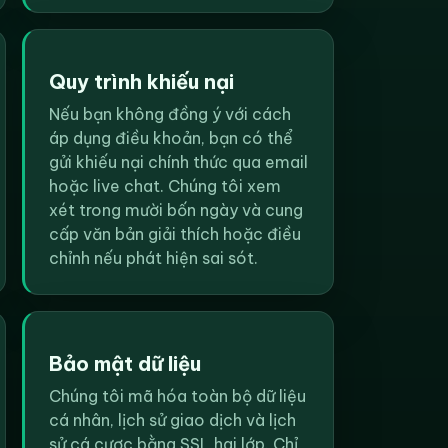
Quy trình khiếu nại
Nếu bạn không đồng ý với cách
áp dụng điều khoản, bạn có thể
gửi khiếu nại chính thức qua email
hoặc live chat. Chúng tôi xem
xét trong mười bốn ngày và cung
cấp văn bản giải thích hoặc điều
chỉnh nếu phát hiện sai sót.
Bảo mật dữ liệu
Chúng tôi mã hóa toàn bộ dữ liệu
cá nhân, lịch sử giao dịch và lịch
sử cá cược bằng SSL hai lớp. Chỉ