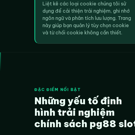
Liệt kê các loại cookie chúng tôi sử
dụng để cải thiện trải nghiệm, ghi nhớ
ngôn ngữ và phân tích lưu lượng. Trang
này giúp bạn quản lý tùy chọn cookie
và từ chối cookie không cần thiết.
ĐẶC ĐIỂM NỔI BẬT
Những yếu tố định
hình trải nghiệm
chính sách pg88 slo