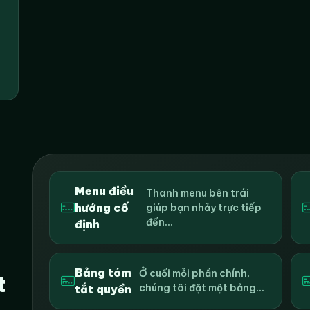
Menu điều
Thanh menu bên trái
hướng cố
giúp bạn nhảy trực tiếp
đến...
định
Bảng tóm
Ở cuối mỗi phần chính,
t
chúng tôi đặt một bảng...
tắt quyền