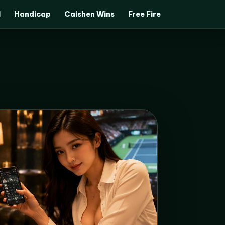
l
Handicap
Caishen Wins
Free Fire