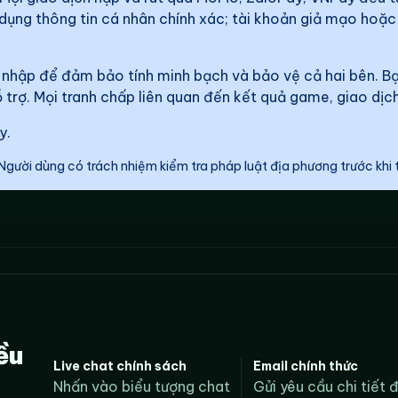
dụng thông tin cá nhân chính xác; tài khoản giả mạo hoặc t
ng nhập để đảm bảo tính minh bạch và bảo vệ cả hai bên. B
ỗ trợ. Mọi tranh chấp liên quan đến kết quả game, giao dị
y.
Người dùng có trách nhiệm kiểm tra pháp luật địa phương trước khi 
ều
Live chat chính sách
Email chính thức
Nhấn vào biểu tượng chat
Gửi yêu cầu chi tiết 